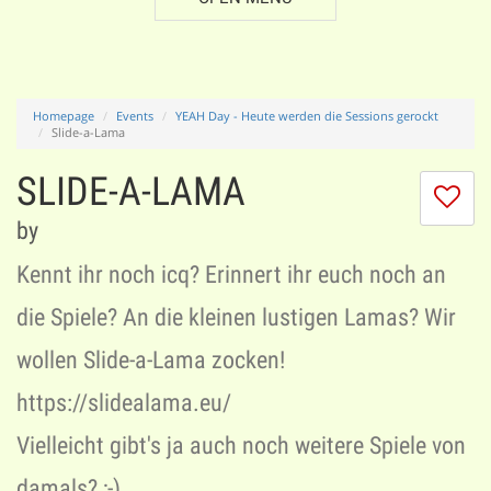
Homepage
Events
YEAH Day - Heute werden die Sessions gerockt
Slide-a-Lama
SLIDE-A-LAMA
I
do
by
lik
th
Kennt ihr noch icq? Erinnert ihr euch noch an
se
die Spiele? An die kleinen lustigen Lamas? Wir
wollen Slide-a-Lama zocken!
https://slidealama.eu/
Vielleicht gibt's ja auch noch weitere Spiele von
damals? ;-)