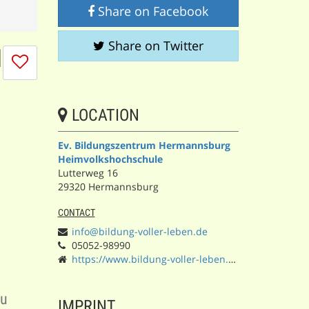
Share on Facebook
Share on Twitter
N
I
don't
like
this
LOCATION
session
Ev. Bildungszentrum Hermannsburg
Heimvolkshochschule
Lutterweg 16
29320 Hermannsburg
CONTACT
info@bildung-voller-leben.de
05052-98990
https://www.bildung-voller-leben.de/
zu
IMPRINT