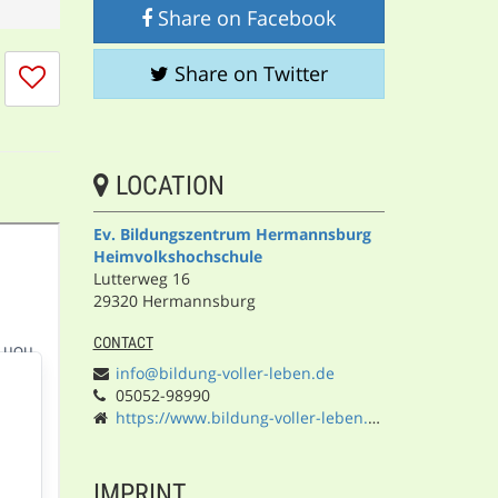
Share on Facebook
I
Share on Twitter
don't
like
this
session
LOCATION
Ev. Bildungszentrum Hermannsburg
Heimvolkshochschule
Lutterweg 16
29320 Hermannsburg
CONTACT
info@bildung-voller-leben.de
05052-98990
https://www.bildung-voller-leben.de/
IMPRINT