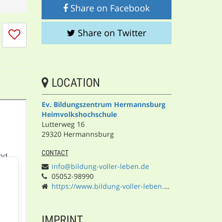
Share on Facebook
I
Share on Twitter
don't
like
this
session
LOCATION
Ev. Bildungszentrum Hermannsburg
Heimvolkshochschule
Lutterweg 16
29320 Hermannsburg
CONTACT
info@bildung-voller-leben.de
05052-98990
https://www.bildung-voller-leben.de/
IMPRINT