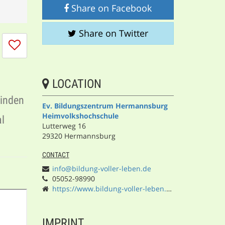
Share on Facebook
Share on Twitter
I
don't
like
this
LOCATION
session
minden
Ev. Bildungszentrum Hermannsburg
Heimvolkshochschule
al
Lutterweg 16
29320 Hermannsburg
CONTACT
info@bildung-voller-leben.de
05052-98990
https://www.bildung-voller-leben.de/
IMPRINT