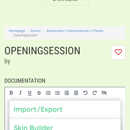
Homepage
Events
Ankommen // Kennenlernen // Planen
Openingsession
OPENINGSESSION
I
do
by
lik
th
se
DOCUMENTATION