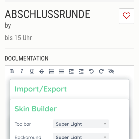
ABSCHLUSSRUNDE
I
do
by
lik
th
bis 15 Uhr
se
DOCUMENTATION