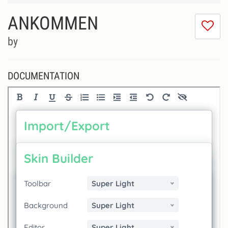
ANKOMMEN
I
do
by
lik
th
se
DOCUMENTATION