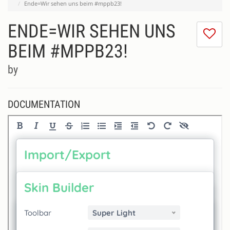
Ende=Wir sehen uns beim #mppb23!
ENDE=WIR SEHEN UNS
I
do
BEIM #MPPB23!
lik
th
by
se
DOCUMENTATION