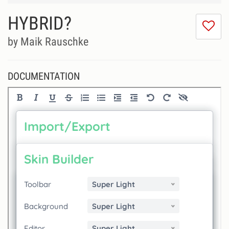
HYBRID?
I
do
by Maik Rauschke
lik
th
se
DOCUMENTATION