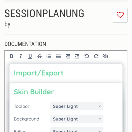
SESSIONPLANUNG
I
do
by
lik
th
se
DOCUMENTATION