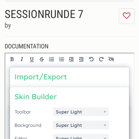
SESSIONRUNDE 7
I
do
by
lik
th
se
DOCUMENTATION