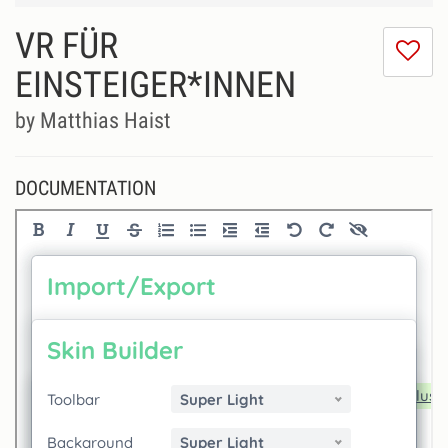
VR FÜR
I
do
EINSTEIGER*INNEN
lik
th
by Matthias Haist
se
DOCUMENTATION