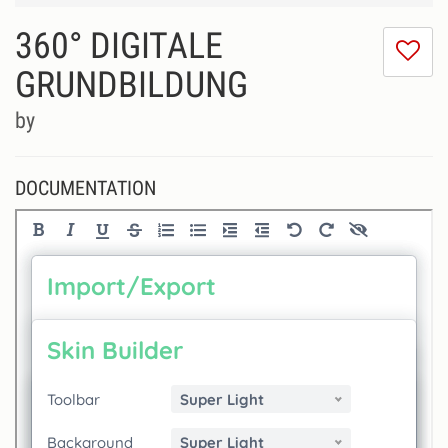
360° DIGITALE
I
do
GRUNDBILDUNG
lik
th
by
se
DOCUMENTATION