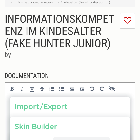
Informationskompetenz im Kindesalter (fake hunter junior)
INFORMATIONSKOMPET
I
do
ENZ IM KINDESALTER
lik
(FAKE HUNTER JUNIOR)
th
se
by
DOCUMENTATION