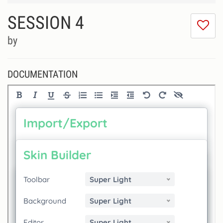
SESSION 4
I
do
by
lik
th
se
DOCUMENTATION