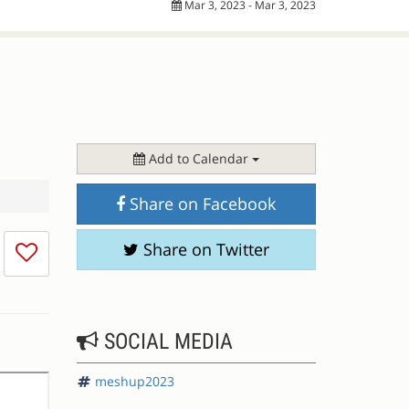
Mar 3, 2023 - Mar 3, 2023
Add to Calendar
Share on Facebook
I
Share on Twitter
don't
like
this
session
SOCIAL MEDIA
meshup2023