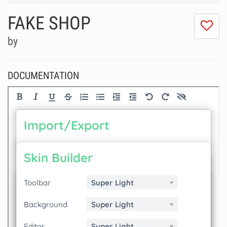
FAKE SHOP
I
do
by
lik
th
se
DOCUMENTATION