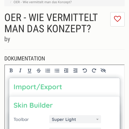
OER - Wie vermittelt man das Konzept?
OER - WIE VERMITTELT
Ic
m
MAN DAS KONZEPT?
di
Se
by
ni
DOKUMENTATION