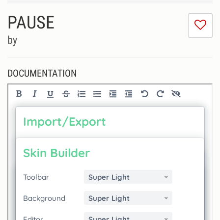
PAUSE
I
do
by
lik
th
se
DOCUMENTATION