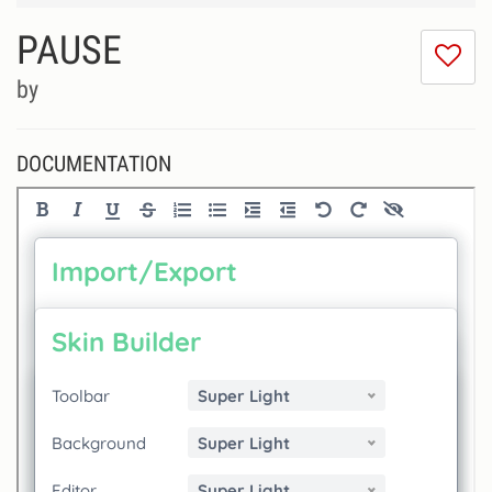
PAUSE
I
do
by
lik
th
se
DOCUMENTATION