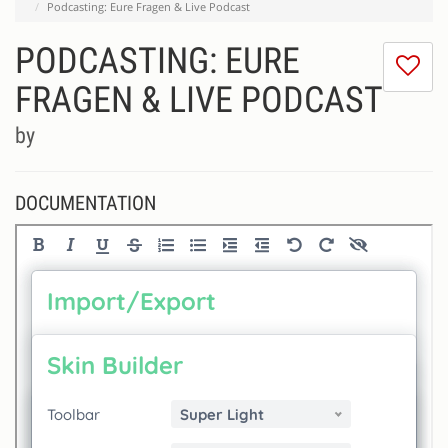
Podcasting: Eure Fragen & Live Podcast
PODCASTING: EURE
I
do
FRAGEN & LIVE PODCAST
lik
th
by
se
DOCUMENTATION