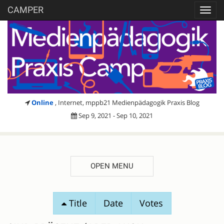
CAMPER
Toggl
navig
Online
, Internet, mppb21 Medienpädagogik Praxis Blog
Sep 9, 2021 - Sep 10, 2021
OPEN MENU
SESSION
Title
Date
Votes
PROPOSALS