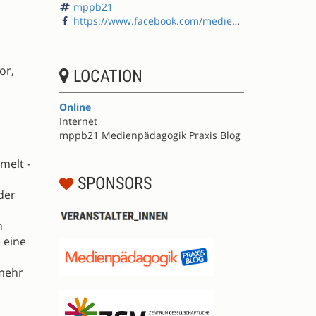
mppb21
https://www.facebook.com/medienpaedagogik/
or,
LOCATION
Online
Internet
mppb21 Medienpädagogik Praxis Blog
melt -
SPONSORS
der
n
 eine
 mehr