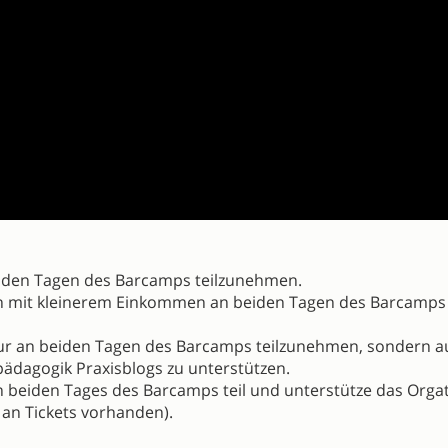
eiden Tagen des Barcamps teilzunehmen.
ch mit kleinerem Einkommen an beiden Tagen des Barcamps
nur an beiden Tagen des Barcamps teilzunehmen, sondern a
ädagogik Praxisblogs zu unterstützen.
an beiden Tages des Barcamps teil und unterstütze das Org
 an Tickets vorhanden).