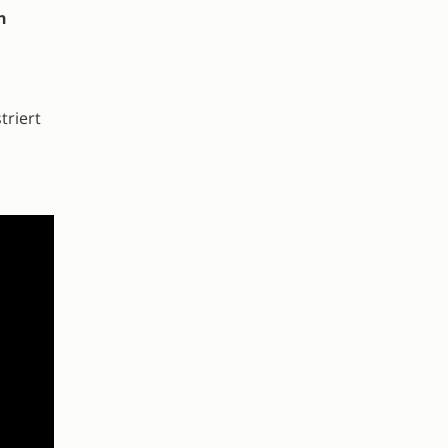
n
triert