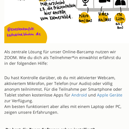
Als zentrale Lösung für unser Online-Barcamp nutzen wir
ZOOM. Wie du dich als Teilnehmer*in einwählst erfährst du
in der folgenden Hilfe:
Du hast Kontrolle darüber, ob du mit aktivierter Webcam,
aktiviertem Mikrofon, per Telefon (nur Audio) oder völlig
anonym teilnimmst. Für die Teilnahme per Smartphone oder
Tablet stehen kostenlose Apps für
Android
und
Apple Geräte
zur Verfügung.
Am besten funktioniert aber alles mit einem Laptop oder PC,
zeigen unsere Erfahrungen.