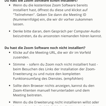
Du hast die Zoom Software schon installiert?
Wenn du die kostenlose Zoom Software bereits
installiert hast, öffnest du diese und klickst auf
"Teilnehmen". Geben Sie dann die Meeting ID
(Nummernfolge) ein, die wir dir vorher zukommen
lassen.
Denke bitte daran, dem Gespräch per Computer-Audio
beizutreten, da du ansonsten niemanden hören kannst.
Du hast die Zoom Software noch nicht installiert?
Klicke auf die Meeting-URL, die wir dir im Vorfeld
zusenden.
Stimme - sofern du Zoom noch nicht installiert hast -
beim Besuchen des Links der Installation der Zoom-
Erweiterung zu und nutze den kompletten
Funktionsumfang des Dienstes. (empfohlen)
Sollte dein Browser nichts anzeigen, kannst du den
Zoom-Klienten manuell herunterladen und dem
Meeting beitreten.
Wenn du die Erweiterung nicht installieren willst oder