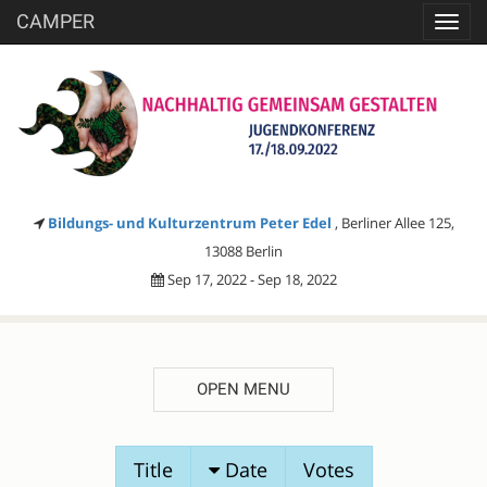
CAMPER
Toggl
navig
Bildungs- und Kulturzentrum Peter Edel
, Berliner Allee 125,
13088 Berlin
Sep 17, 2022 - Sep 18, 2022
OPEN MENU
SESSION
Title
Date
Votes
PROPOSALS