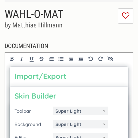
WAHL-O-MAT
I
do
by Matthias Hillmann
lik
th
se
DOCUMENTATION