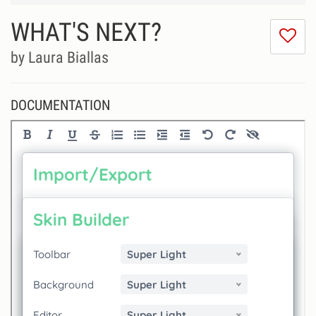
WHAT'S NEXT?
I
do
by Laura Biallas
lik
th
se
DOCUMENTATION