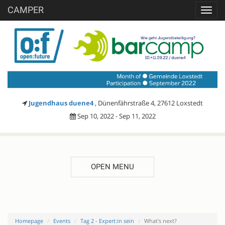
CAMPER
Toggl
navig
Jugendhaus duene4
, Dünenfährstraße 4, 27612 Loxstedt
Sep 10, 2022 - Sep 11, 2022
OPEN MENU
Homepage
Events
Tag 2 - Expert:in sein
What's next?