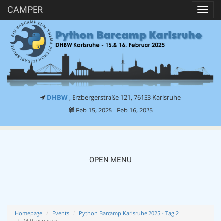
CAMPER
Toggl
navig
DHBW
, Erzbergerstraße 121, 76133 Karlsruhe
Feb 15, 2025 - Feb 16, 2025
OPEN MENU
Homepage
Events
Python Barcamp Karlsruhe 2025 - Tag 2
Mittagspause