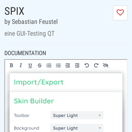
SPIX
I
do
by Sebastian Feustel
lik
th
eine GUI-Testing QT
se
DOCUMENTATION