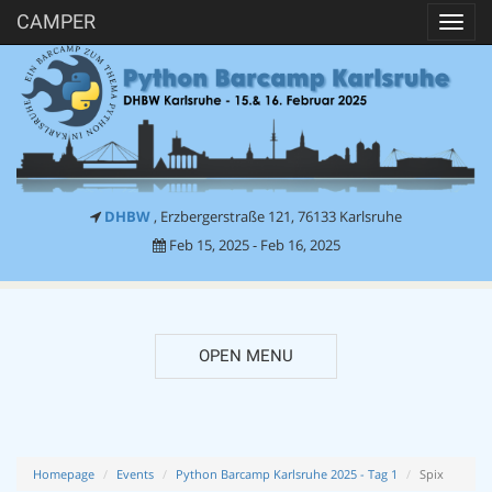
CAMPER
Toggl
navig
DHBW
, Erzbergerstraße 121, 76133 Karlsruhe
Feb 15, 2025 - Feb 16, 2025
OPEN MENU
Homepage
Events
Python Barcamp Karlsruhe 2025 - Tag 1
Spix