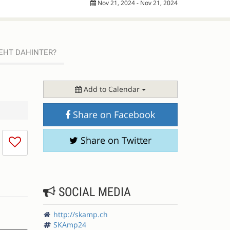
Nov 21, 2024 - Nov 21, 2024
EHT DAHINTER?
Add to Calendar
Share on Facebook
I
Share on Twitter
don't
like
this
session
SOCIAL MEDIA
http://skamp.ch
SKAmp24