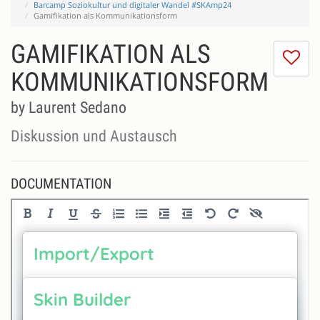
Barcamp Soziokultur und digitaler Wandel #SKAmp24
Gamifikation als Kommunikationsform
GAMIFIKATION ALS
I
do
KOMMUNIKATIONSFORM
lik
th
by Laurent Sedano
se
Diskussion und Austausch
DOCUMENTATION