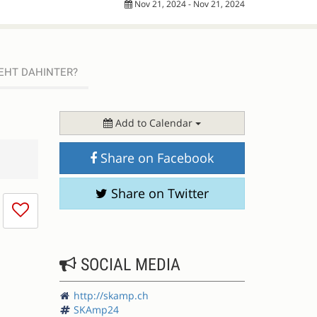
Nov 21, 2024 - Nov 21, 2024
EHT DAHINTER?
Add to Calendar
Share on Facebook
Share on Twitter
I
don't
like
this
SOCIAL MEDIA
session
http://skamp.ch
SKAmp24