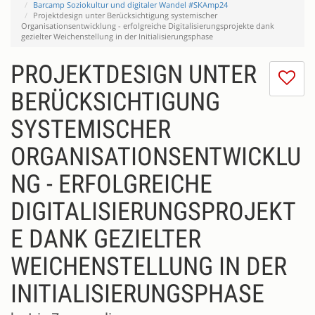
Barcamp Soziokultur und digitaler Wandel #SKAmp24
Projektdesign unter Berücksichtigung systemischer
Organisationsentwicklung - erfolgreiche Digitalisierungsprojekte dank
gezielter Weichenstellung in der Initialisierungsphase
PROJEKTDESIGN UNTER
I
do
BERÜCKSICHTIGUNG
lik
SYSTEMISCHER
th
se
ORGANISATIONSENTWICKLU
NG - ERFOLGREICHE
DIGITALISIERUNGSPROJEKT
E DANK GEZIELTER
WEICHENSTELLUNG IN DER
INITIALISIERUNGSPHASE