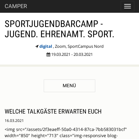
CAMPER
Toggl
navig
SPORTJUGENDBARCAMP -
JUGEND. EHRENAMT. SPORT.
digital
, Zoom, SportCampus Nord
19.03.2021 - 20.03.2021
MENÜ
WELCHE TALKGÄSTE ERWARTEN EUCH
16.03.2021
<img src="/assets/2f3eaeff-50a0-4314-87ca-7bb583031bcf"
width="850" height="713" class="img-responsive blog-