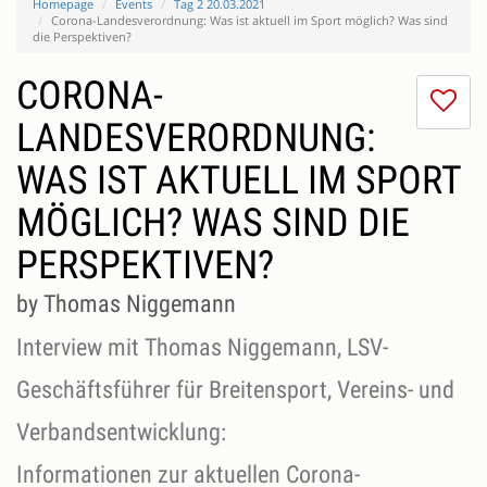
Homepage
Events
Tag 2 20.03.2021
Corona-Landesverordnung: Was ist aktuell im Sport möglich? Was sind
die Perspektiven?
CORONA-
I
do
LANDESVERORDNUNG:
lik
WAS IST AKTUELL IM SPORT
th
se
MÖGLICH? WAS SIND DIE
PERSPEKTIVEN?
by Thomas Niggemann
Interview mit Thomas Niggemann, LSV-
Geschäftsführer für Breitensport, Vereins- und
Verbandsentwicklung:
Informationen zur aktuellen Corona-