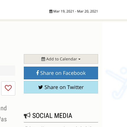
Mar 19, 2021 - Mar 20, 2021
Add to Calendar
Share on Facebook
I
Share on Twitter
don't
like
this
und
session
SOCIAL MEDIA
Was