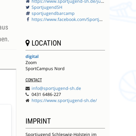
https://www.sportjugend-sh.de/junges-engagement/sportjugendbarcamp/
SportjugendSH
sportjugendbarcamp
https://www.facebook.com/SportjugendSchleswigHolstein
 aus
nen.
LOCATION
digital
Zoom
SportCampus Nord
CONTACT
info@sportjugend-sh.de
0431 6486-227
https://www.sportjugend-sh.de/
IMPRINT
Sportjugend Schleswig-Holstein im