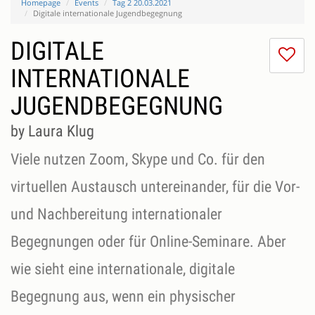
Homepage
Events
Tag 2 20.03.2021
Digitale internationale Jugendbegegnung
DIGITALE
I
do
INTERNATIONALE
lik
JUGENDBEGEGNUNG
th
se
by Laura Klug
Viele nutzen Zoom, Skype und Co. für den
virtuellen Austausch untereinander, für die Vor-
und Nachbereitung internationaler
Begegnungen oder für Online-Seminare. Aber
wie sieht eine internationale, digitale
Begegnung aus, wenn ein physischer