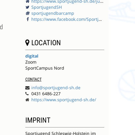
https://www.sportjugend-sh.de/junges-engagement/sportjugendbarcamp/
SportjugendSH
sportjugendbarcamp
d
https://www.facebook.com/SportjugendSchleswigHolstein
nd
LOCATION
digital
Zoom
SportCampus Nord
CONTACT
info@sportjugend-sh.de
0431 6486-227
https://www.sportjugend-sh.de/
IMPRINT
Sportjugend Schleswig-Holstein im