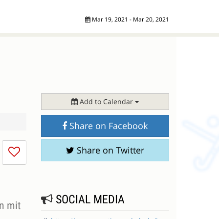
Mar 19, 2021 - Mar 20, 2021
Add to Calendar
Share on Facebook
I
Share on Twitter
don't
like
this
session
SOCIAL MEDIA
n mit