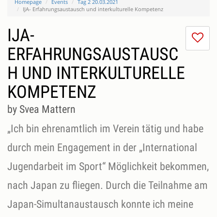
Homepage
Events
Tag 2 20.03.2021
IJA- Erfahrungsaustausch und interkulturelle Kompetenz
IJA-
I
do
ERFAHRUNGSAUSTAUSC
lik
H UND INTERKULTURELLE
th
se
KOMPETENZ
by Svea Mattern
„Ich bin ehrenamtlich im Verein tätig und habe
durch mein Engagement in der „International
Jugendarbeit im Sport“ Möglichkeit bekommen,
nach Japan zu fliegen. Durch die Teilnahme am
Japan-Simultanaustausch konnte ich meine