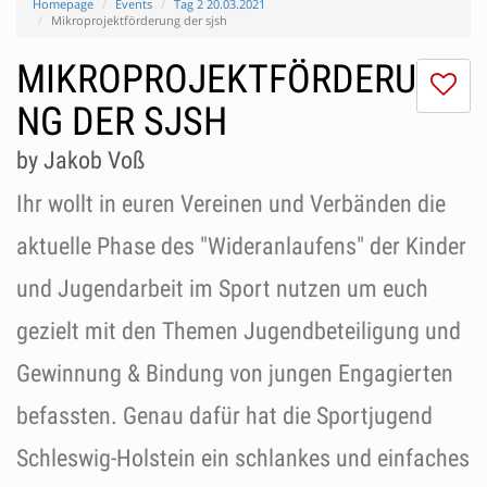
Homepage
Events
Tag 2 20.03.2021
Mikroprojektförderung der sjsh
MIKROPROJEKTFÖRDERU
I
do
NG DER SJSH
lik
th
by Jakob Voß
se
Ihr wollt in euren Vereinen und Verbänden die
aktuelle Phase des "Wideranlaufens" der Kinder
und Jugendarbeit im Sport nutzen um euch
gezielt mit den Themen Jugendbeteiligung und
Gewinnung & Bindung von jungen Engagierten
befassten. Genau dafür hat die Sportjugend
Schleswig-Holstein ein schlankes und einfaches