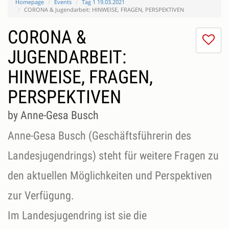
Homepage
Events
Tag 1 19.03.2021
CORONA & Jugendarbeit: HINWEISE, FRAGEN, PERSPEKTIVEN
CORONA &
I
do
JUGENDARBEIT:
lik
HINWEISE, FRAGEN,
th
se
PERSPEKTIVEN
by Anne-Gesa Busch
Anne-Gesa Busch (Geschäftsführerin des
Landesjugendrings) steht für weitere Fragen zu
den aktuellen Möglichkeiten und Perspektiven
zur Verfügung.
Im Landesjugendring ist sie die