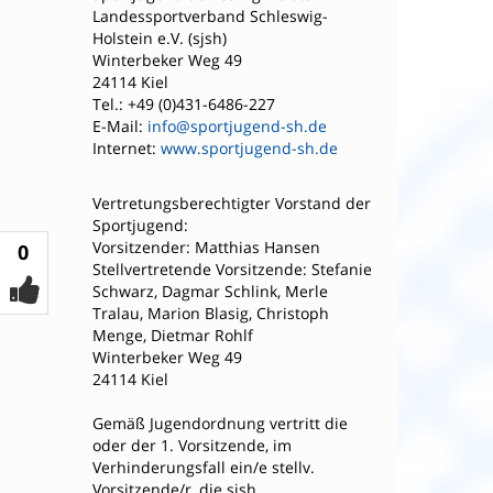
Landessportverband Schleswig-
Holstein e.V. (sjsh)
Winterbeker Weg 49
24114 Kiel
Tel.: +49 (0)431-6486-227
E-Mail:
info@sportjugend-sh.de
Internet:
www.sportjugend-sh.de
Vertretungsberechtigter Vorstand der
Sportjugend:
Vorsitzender: Matthias Hansen
Votes
0
Stellvertretende Vorsitzende: Stefanie
Schwarz, Dagmar Schlink, Merle
Tralau, Marion Blasig, Christoph
Menge, Dietmar Rohlf
Winterbeker Weg 49
24114 Kiel
Gemäß Jugendordnung vertritt die
oder der 1. Vorsitzende, im
Verhinderungsfall ein/e stellv.
Vorsitzende/r, die sjsh.