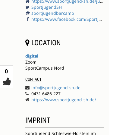
https://www.sportjugend-sh.de/junges-engagement/sportjugendbarcamp/
SportjugendSH
sportjugendbarcamp
https://www.facebook.com/SportjugendSchleswigHolstein
LOCATION
digital
Zoom
SportCampus Nord
Votes
0
CONTACT
info@sportjugend-sh.de
0431 6486-227
https://www.sportjugend-sh.de/
IMPRINT
Sportjugend Schleswig-Holstein im