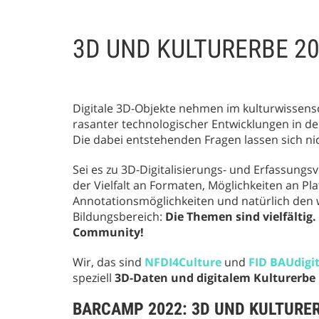
DESCRIPTION
3D UND KULTURERBE 2
Digitale 3D-Objekte nehmen im kulturwissensc
rasanter technologischer Entwicklungen in de
Die dabei entstehenden Fragen lassen sich n
Sei es zu 3D-Digitalisierungs- und Erfassung
der Vielfalt an Formaten, Möglichkeiten an P
Annotationsmöglichkeiten und natürlich den
Bildungsbereich:
Die Themen sind vielfältig.
Community!
Wir, das sind
NFDI4Culture
und
FID BAUdigit
speziell
3D-Daten
und digitalem Kulturerbe
BARCAMP
2022
: 3D UND KULTURE