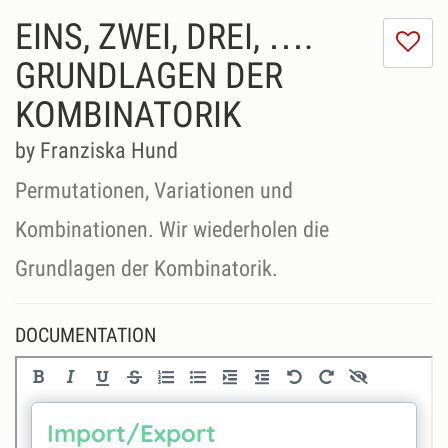
EINS, ZWEI, DREI, ….
I
do
GRUNDLAGEN DER
lik
KOMBINATORIK
th
se
by Franziska Hund
Permutationen, Variationen und
Kombinationen. Wir wiederholen die
DOCUMENTATION