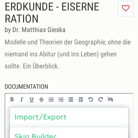
ERDKUNDE - EISERNE
I
do
RATION
lik
th
by Dr. Matthias Gieska
se
Modelle und Theorien der Geographie, ohne die
niemand ins Abitur (und ins Leben) gehen
DOCUMENTATION