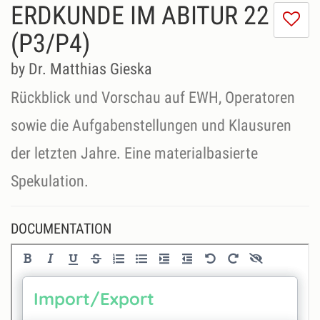
ERDKUNDE IM ABITUR 22
I
do
(P3/P4)
lik
th
by Dr. Matthias Gieska
se
Rückblick und Vorschau auf EWH, Operatoren
sowie die Aufgabenstellungen und Klausuren
der letzten Jahre. Eine materialbasierte
DOCUMENTATION