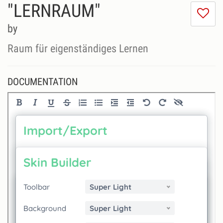
"LERNRAUM"
I
do
by
lik
th
Raum für eigenständiges Lernen
se
DOCUMENTATION