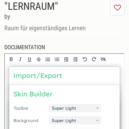
"LERNRAUM"
I
do
by
lik
th
Raum für eigenständiges Lernen
se
DOCUMENTATION