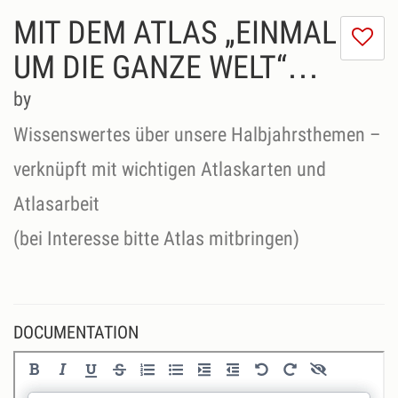
MIT DEM ATLAS „EINMAL
I
do
UM DIE GANZE WELT“…
lik
th
by
se
Wissenswertes über unsere Halbjahrsthemen –
verknüpft mit wichtigen Atlaskarten und
Atlasarbeit
(bei Interesse bitte Atlas mitbringen)
DOCUMENTATION